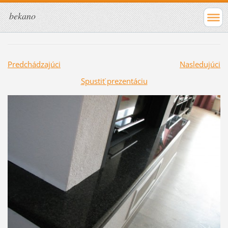
bekano
Predchádzajúci
Nasledujúci
Spustiť prezentáciu