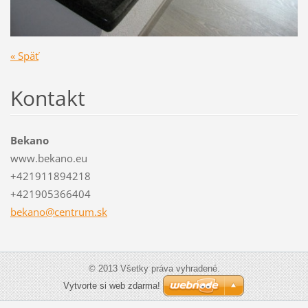
« Späť
Kontakt
Bekano
www.bekano.eu
+421911894218
+421905366404
bekano@c
entrum.s
k
© 2013 Všetky práva vyhradené.
Vytvorte si web zdarma!