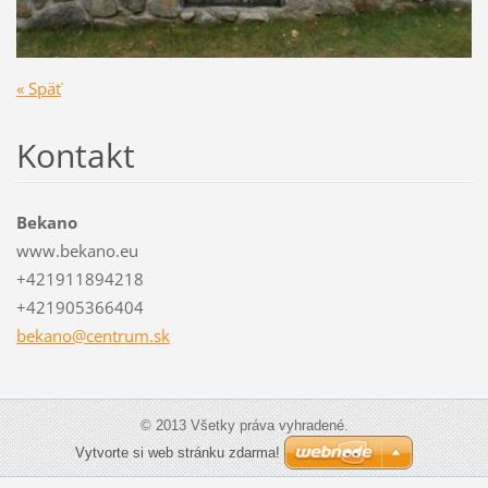
« Späť
Kontakt
Bekano
www.bekano.eu
+421911894218
+421905366404
bekano@c
entrum.s
k
© 2013 Všetky práva vyhradené.
Vytvorte si web stránku zdarma!