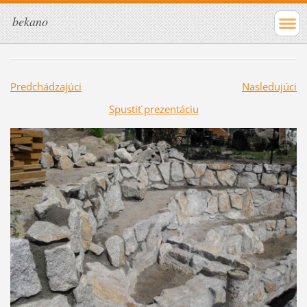
bekano
Predchádzajúci
Nasledujúci
Spustiť prezentáciu