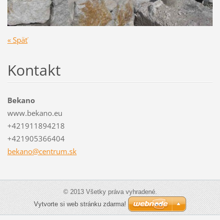
« Späť
Kontakt
Bekano
www.bekano.eu
+421911894218
+421905366404
bekano@c
entrum.s
k
© 2013 Všetky práva vyhradené.
Vytvorte si web stránku zdarma!